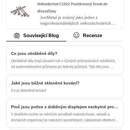
Číně, poskytli jsme vysoce kvalitní
objednávce.
Velkoobchod C1022 Pozinkovaný šroub do
antimikrobiální prádelní vozík s dvojitým
dřevotřísky
pólovým stojanem vyrobený v Číně
JunMetal je známý jako jeden z
velkoobchodům po celém světě. Máme
nejprofesionálnějších velkoobchodních
vlastní továrnu a poskytujeme služby
výrobců a dodavatelů zinkovaných
OEM / ODM. Podporujeme nejen služby
dřevotřískových šroubů C1022 v Číně,
na míru, ale také poskytujeme ceníky.
Související Blog
Recenze
velkoobchodníkům po celém světě jsme
Vítejte v objednávce.
poskytli vysoce kvalitní velkoobchodní
šrouby C1022 zinkované dřevotřískové
Co jsou obráběné díly?
desky vyrobené v Číně. Máme vlastní
Obráběné díly hrají zásadní roli v různých průmyslových odvětvích,
továrnu a poskytujeme služby OEM /
od automobilového průmyslu po letecký průmysl. Tyto díly jsou
ODM. Podporujeme nejen služby na míru,
základními součástmi, které se používají při výrobě produktů, jako
ale také poskytujeme ceníky. Vítejte v
jsou motory, turbíny a stroje.
objednávce.
Jaké jsou běžné skleněné kování?
Co je skleněné kování
Proč jsou police s drátěným displejem nezbytné pro moderní maloobchodní a úložná řešení?
V dnešním rychle se měnícím prostředí maloobchodu, skladů a
domácích organizací je nalezení spolehlivých, nákladově efektivních
a všestranných zobrazovacích a úložných řešení důležitější než kdy