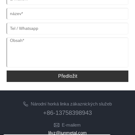
Předložit
Národní horká linka zákaznických služeb
+86-13758398943
E-mailem
lilyz@junmetal.com