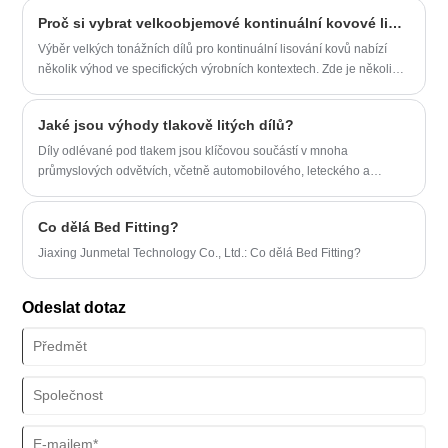
dříve. Mezi širokou škálou dostupných možností se Wire Display
Proč si vybrat velkoobjemové kontinuální kovové lisovací díly
Police ukázaly jako nejlepší volba pro podniky a domácnosti po
celém světě. Tyto police, které kombinují odolnost, flexibilitu a
​Výběr velkých tonážních dílů pro kontinuální lisování kovů nabízí
estetickou přitažlivost, splňují různé potřeby v různých odvětvích.
několik výhod ve specifických výrobních kontextech. Zde je několik
důvodů, proč byste se mohli rozhodnout pro velké objemové díly pro
kontinuální lisování kovů:
Jaké jsou výhody tlakově litých dílů?
Díly odlévané pod tlakem jsou klíčovou součástí v mnoha
průmyslových odvětvích, včetně automobilového, leteckého a
elektronického průmyslu. Tyto díly jsou vytvářeny procesem zvaným
tlakové lití, který zahrnuje vstřikování roztaveného kovu do dutiny
Co dělá Bed Fitting?
formy pod vysokým tlakem. Výsledkem je přesný a vysoce kvalitní
díl, který je odolný a spolehlivý.
Jiaxing Junmetal Technology Co., Ltd.: Co dělá Bed Fitting?
Odeslat dotaz