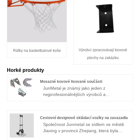
Výrobci zpracovávají kovové
Ráfky na basketbalové koše
plechy na zakázku
Horké produkty
Mosazné kovové lisované součásti
JunMetal je známý jako jeden z
nejprofesionálnějších výrobců a
dodavatelů mosazných kovových
lisovaných dílů v Číně, velkoobchodníkům
po celém světě jsme poskytli vysoce
Cestovní designové skládací vozíky na zavazadla
kvalitní mosazné kovové lisované díly
Společnost Junmetal se sídlem ve městě
vyrobené v Číně. Máme vlastní továrnu a
Jiaxing v provincii Zhejiang, která byla
poskytujeme služby OEM / ODM.
založena v roce 2000, je čínský dodavatel
Podporujeme nejen služby na míru, ale