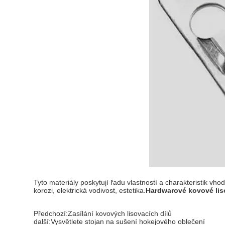
Tyto materiály poskytují řadu vlastností a charakteristik vh
korozi, elektrická vodivost, estetika.
Hardwarové kovové liso
Předchozí:
Zasílání kovových lisovacích dílů
další:
Vysvětlete stojan na sušení hokejového oblečení