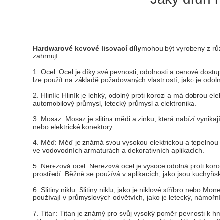
Hardwarové kovové lisovací díly
mohou být vyrobeny z růz
zahrnují:
1. Ocel: Ocel je díky své pevnosti, odolnosti a cenové dost
lze použít na základě požadovaných vlastností, jako je odoln
2. Hliník: Hliník je lehký, odolný proti korozi a má dobrou e
automobilový průmysl, letecký průmysl a elektronika.
3. Mosaz: Mosaz je slitina mědi a zinku, která nabízí vynika
nebo elektrické konektory.
4. Měď: Měď je známá svou vysokou elektrickou a tepelnou vo
ve vodovodních armaturách a dekorativních aplikacích.
5. Nerezová ocel: Nerezová ocel je vysoce odolná proti koro
prostředí. Běžně se používá v aplikacích, jako jsou kuchyň
6. Slitiny niklu: Slitiny niklu, jako je niklové stříbro nebo 
používají v průmyslových odvětvích, jako je letecký, námořní
7. Titan: Titan je známý pro svůj vysoký poměr pevnosti k hm