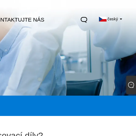
NTAKTUJTE NÁS
český
sovací díly?