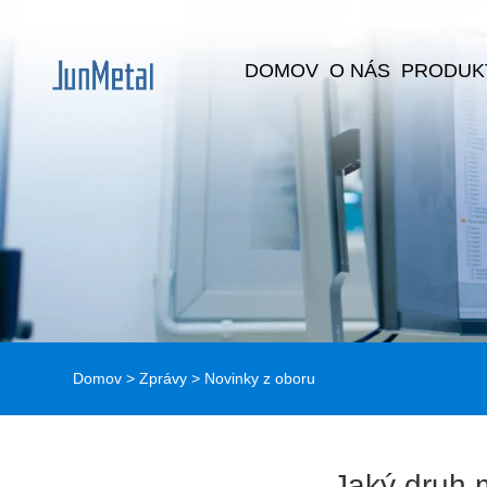
DOMOV
O NÁS
PRODUK
Domov
>
Zprávy
>
Novinky z oboru
Jaký druh m