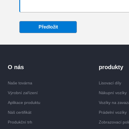
Předložit
O nás
produkty
Naše továrna
Lisovací díly
Výrobní zařízení
Nákupní vozíky
Aplikace produktu
Vozíky na zavaz
Náš certifikát
Prádelní vozíky
Produkční trh
Zobrazovací pol