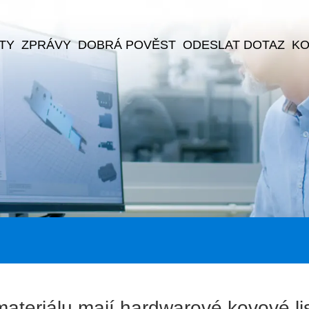
TY
ZPRÁVY
DOBRÁ POVĚST
ODESLAT DOTAZ
KO
ateriálu mají hardwarové kovové li