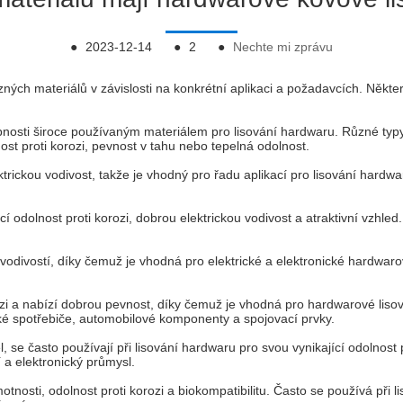
●
2023-12-14
●
2
●
Nechte mi zprávu
ných materiálů v závislosti na konkrétní aplikaci a požadavcích. Někt
upnosti široce používaným materiálem pro lisování hardwaru. Různé typy 
ost proti korozi, pevnost v tahu nebo tepelná odolnost.
lektrickou vodivost, takže je vhodný pro řadu aplikací pro lisování har
jící odolnost proti korozi, dobrou elektrickou vodivost a atraktivní vz
divostí, díky čemuž je vhodná pro elektrické a elektronické hardwarové
zi a nabízí dobrou pevnost, díky čemuž je vhodná pro hardwarové lisova
ské spotřebiče, automobilové komponenty a spojovací prvky.
Monel, se často používají při lisování hardwaru pro svou vynikající odolno
 a elektronický průmysl.
otnosti, odolnost proti korozi a biokompatibilitu. Často se používá při 