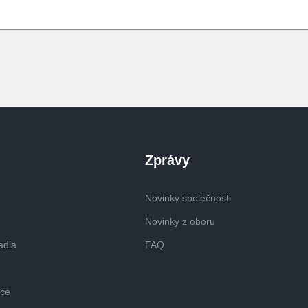
Zprávy
Novinky společnosti
Novinky z oboru
adla
FAQ
ice