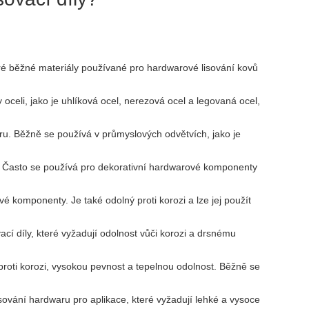
eré běžné materiály používané pro hardwarové lisování kovů
oceli, jako je uhlíková ocel, nerezová ocel a legovaná ocel,
dwaru. Běžně se používá v průmyslových odvětvích, jako je
hled. Často se používá pro dekorativní hardwarové komponenty
 komponenty. Je také odolný proti korozi a lze jej použít
cí díly, které vyžadují odolnost vůči korozi a drsnému
st proti korozi, vysokou pevnost a tepelnou odolnost. Běžně se
lisování hardwaru pro aplikace, které vyžadují lehké a vysoce