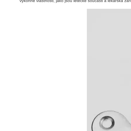
výkonné vlastnosti, jako jsou letecké součásti a lékařská zař