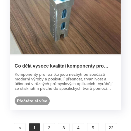
Co dělá vysoce kvalitní komponenty pro
razítko správnou volbou pro váš projekt?
Komponenty pro razítko jsou nezbytnou součástí
moderní výroby a poskytují přesnost, trvanlivost a
účinnost v různých průmyslových aplikacích. Vyrábějí
se stisknutím plechu do specifických tvarů pomocí
lisovacích lisů a vysokých tononáží. Ať už jsou pro
automobilové díly, elektronické pouzdra nebo se......
Přečtěte si více
<
1
2
3
4
5
...
22