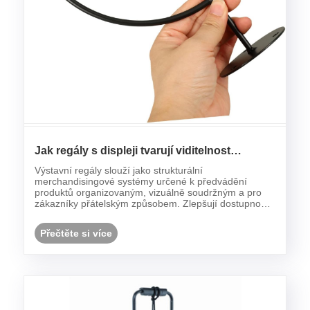
Jak regály s displeji tvarují viditelnost
produktu a optimalizaci prodejního prostoru?
Výstavní regály slouží jako strukturální
merchandisingové systémy určené k předvádění
produktů organizovaným, vizuálně soudržným a pro
zákazníky přátelským způsobem. Zlepšují dostupnost
produktů, podporují prezentaci značky a ovlivňují
celkové nákupní chování prostřednictvím
Přečtěte si více
optimalizovaného umístěn......