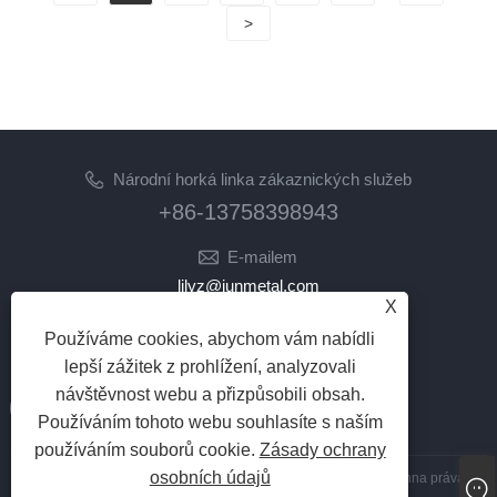
>
Národní horká linka zákaznických služeb
+86-13758398943
E-mailem
lilyz@junmetal.com
X
junmetal.hardware.ltd@gmail.com
Používáme cookies, abychom vám nabídli
NÁSLEDUJ NÁS
lepší zážitek z prohlížení, analyzovali
návštěvnost webu a přizpůsobili obsah.
Používáním tohoto webu souhlasíte s naším
používáním souborů cookie.
Zásady ochrany
osobních údajů
Copyright © 2023 Jiaxing Junmetal Technology Co., Ltd. Všechna práva