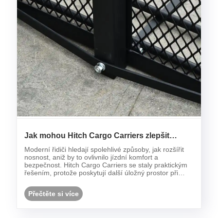
Jak mohou Hitch Cargo Carriers zlepšit
moderní dopravní řešení?
Moderní řidiči hledají spolehlivé způsoby, jak rozšířit
nosnost, aniž by to ovlivnilo jízdní komfort a
bezpečnost. Hitch Cargo Carriers se staly praktickým
řešením, protože poskytují další úložný prostor při
zachování pohodlné instalace a flexibilního použití.
Přečtěte si více