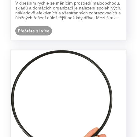
nezbytné pro moderní maloobchodní a
V dnešním rychle se měnícím prostředí maloobchodu,
úložná řešení?
skladů a domácích organizací je nalezení spolehlivých,
nákladově efektivních a všestranných zobrazovacích a
úložných řešení důležitější než kdy dříve. Mezi širokou
škálou dostupných možností se Wire Display Police
ukázaly jako nejlepší volba pro pod......
Přečtěte si více