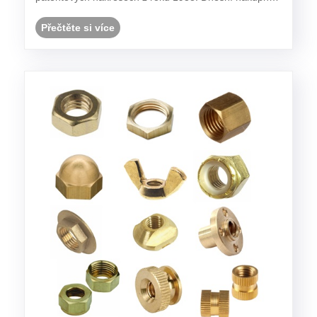
vozíky kombinují slitiny letecké třídy a ergonomické
principy způsobem, který si Goldman tehdy nedokázal
Přečtěte si více
ani ......