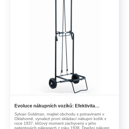
Evoluce nákupních vozíků: Efektivita
inženýrského maloobchodu
Sylvan Goldman, majitel obchodu s potravinami v
Oklahomě, vynalezl první skládací nákupní košík v
roce 1937, klíčový moment zachycený v jeho
patentových nákresech z roku 1938. Dnešní nákupní