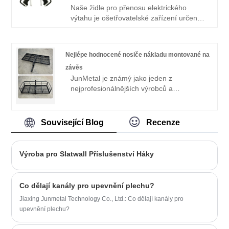
vzorek pro kontrolu kvality.
Naše židle pro přenosu elektrického
výtahu je ošetřovatelské zařízení určené
pro lidi s ochrnutím a obtížemi mobility.
Může pomoci pacientům přenést mezi
postelemi, jídelními stoly, židlemi,
Nejlépe hodnocené nosiče nákladu montované na
pohovkami, koupelnami atd., Což výrazně
závěs
snižuje pracovní zátěž a bezpečnostní
JunMetal je známý jako jeden z
rizika pečovatelů, chůvy a členů rodiny a
nejprofesionálnějších výrobců a
výrazně zlepšuje bezpečnost
dodavatelů nákladních nosičů s nejvyšším
převedených lidí a zlepšuje kvalitu a
hodnocením v Číně, velkoobchodníkům
účinnost péče.
po celém světě jsme poskytli vysoce
Související Blog
Recenze
kvalitní nákladní nosiče s nejvyšším
hodnocením vyrobené v Číně. Máme
vlastní továrnu a poskytujeme služby
Výroba pro Slatwall Příslušenství Háky
OEM / ODM. Podporujeme nejen služby
na míru, ale také poskytujeme ceníky.
Vítejte v objednávce.
Co dělají kanály pro upevnění plechu?
Jiaxing Junmetal Technology Co., Ltd.: Co dělají kanály pro
upevnění plechu?