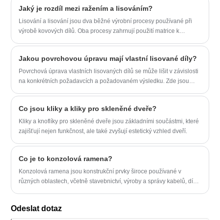
Jaký je rozdíl mezi ražením a lisováním?
Lisování a lisování jsou dva běžné výrobní procesy používané při
výrobě kovových dílů. Oba procesy zahrnují použití matrice k
tvarování a formování kovu do požadovaného tvaru, ale mezi nimi
jsou některé klíčové rozdíly.
Jakou povrchovou úpravu mají vlastní lisované díly?
​Povrchová úprava vlastních lisovaných dílů se může lišit v závislosti
na konkrétních požadavcích a požadovaném výsledku. Zde jsou
některé běžné povrchové úpravy aplikované na zakázkové lisované
díly:
Co jsou kliky a kliky pro skleněné dveře?
​Kliky a knoflíky pro skleněné dveře jsou základními součástmi, které
zajišťují nejen funkčnost, ale také zvyšují estetický vzhled dveří.
Co je to konzolová ramena?
Konzolová ramena jsou konstrukční prvky široce používané v
různých oblastech, včetně stavebnictví, výroby a správy kabelů, díky
jejich všestrannosti a účinnosti. Tato ramena se vyznačují
schopností vytahovat se vodorovně ze svislé podpěry bez
Odeslat dotaz
dodatečného vyztužení pod nimi. Tato konstrukční vlastnost je