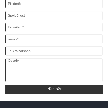
zvláště výhodná v aplikacích, kde je vyžadován volný přístup a
flexibilní polohování. Struktura a design Základním principem
konzolových ramen je jejich podpůrný mechanismus. Na jednom
konci je upevněno konzolové rameno, které umožňuje druhému
konci vyčnívat ven, podporováno pevností materiálu a konstrukcí
připevňovacího bodu. Toto uspořádání vytváří vyčnívající nosník
nebo rameno, které může nést různá zatížení nebo předměty.
Konstrukce konzolových ramen typicky zahrnuje vodorovný nebo
téměř vodorovný prvek, který je bezpečně ukotven ke svislé
konstrukci nebo stěně.
Předložit