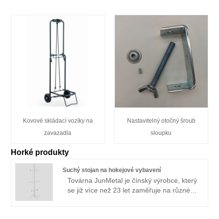
Kovové skládací vozíky na
Nastavitelný otočný šroub
zavazadla
sloupku
Horké produkty
Suchý stojan na hokejové vybavení
Továrna JunMetal je čínský výrobce, který
se již více než 23 let zaměřuje na různé
druhy zakázkového hokejového vybavení.
Máme kompletní produktové řady pro