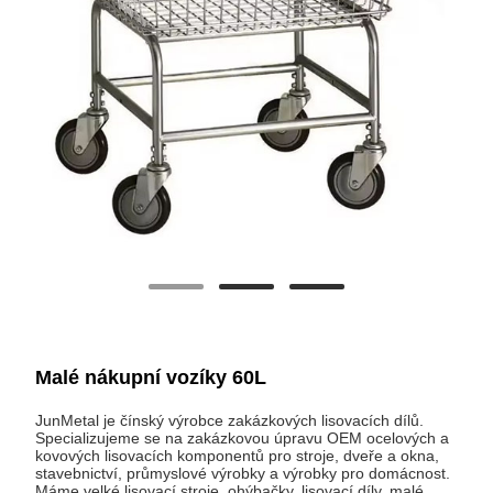
Malé nákupní vozíky 60L
JunMetal je čínský výrobce zakázkových lisovacích dílů.
Specializujeme se na zakázkovou úpravu OEM ocelových a
kovových lisovacích komponentů pro stroje, dveře a okna,
stavebnictví, průmyslové výrobky a výrobky pro domácnost.
Máme velké lisovací stroje, ohýbačky, lisovací díly, malé