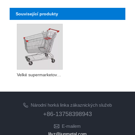
Související produkty
Velké supermarketové nákupní vozíky 150L
Národní horká linka zákaznických služeb
+86-13758398943
E-mailem
lilyz@junmetal.com