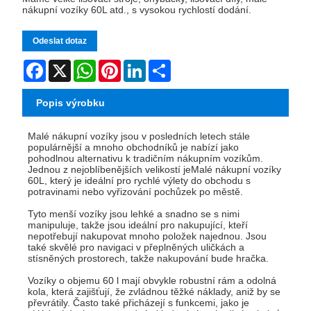
nákupní vozíky 60L atd., s vysokou rychlostí dodání.
Odeslat dotaz
Facebook
X
WhatsApp
Pinterest
LinkedIn
Share
Popis výrobku
Malé nákupní vozíky jsou v posledních letech stále
populárnější a mnoho obchodníků je nabízí jako
pohodlnou alternativu k tradičním nákupním vozíkům.
Jednou z nejoblíbenějších velikostí je
Malé nákupní vozíky
60L
, který je ideální pro rychlé výlety do obchodu s
potravinami nebo vyřizování pochůzek po městě.
Tyto menší vozíky jsou lehké a snadno se s nimi
manipuluje, takže jsou ideální pro nakupující, kteří
nepotřebují nakupovat mnoho položek najednou. Jsou
také skvělé pro navigaci v přeplněných uličkách a
stísněných prostorech, takže nakupování bude hračka.
Vozíky o objemu 60 l mají obvykle robustní rám a odolná
kola, která zajišťují, že zvládnou těžké náklady, aniž by se
převrátily. Často také přicházejí s funkcemi, jako je