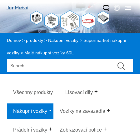
Domov
>
produkty
>
Nákupní vozíky
>
Supermarket nákupní
vozíky
> Malé nákupní vozíky 60L
Všechny produkty
Lisovací díly
Nákupní vozíky
Vozíky na zavazadla
Prádelní vozíky
Zobrazovací police