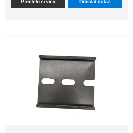
lisované díly a nestandardní kovové komponenty
Přečtěte si více
Odeslat dotaz
hrají zásadní roli při zajišťování funkčnosti,
bezpečnosti a odolnosti těchto spotřebičů.