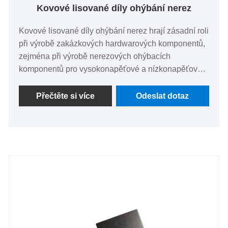
Kovové lisované díly ohýbání nerez
Kovové lisované díly ohýbání nerez hrají zásadní roli
při výrobě zakázkových hardwarových komponentů,
zejména při výrobě nerezových ohýbacích
komponentů pro vysokonapěťové a nízkonapěťové
elektrospotřebiče. Tyto nestandardní díly jsou
pečlivě vyrobeny pomocí přesných lisovacích
Přečtěte si více
Odeslat dotaz
technik, které zajišťují odolnost a spolehlivost v
náročných prostředích. Flexibilita nerezové oceli
umožňuje složitý design, který splňuje přesné
specifikace a uspokojuje různorodé potřeby
elektrických zařízení. Od konektorů po kryty, tyto na
zakázku vyrobené komponenty splňují přísné
standardy kvality a slibují účinnost a dlouhou
životnost v elektrických aplikacích.