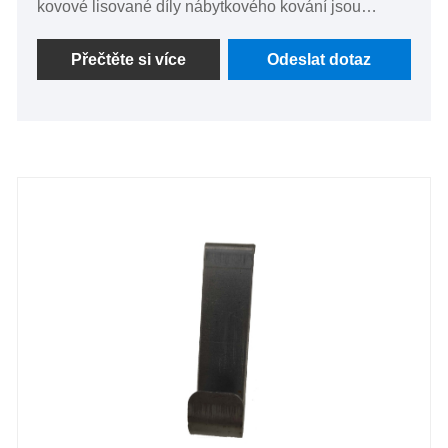
kovové lisované díly nábytkového kování jsou
navrženy tak, aby poskytovaly odolnost, spolehlivost
a estetickou přitažlivost široké škále kusů nábytku.
Přečtěte si více
Odeslat dotaz