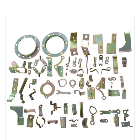
komponent používaných v různých odvětvích a
ukazuje svou všestrannost a efektivitu v moderní
výrobě.