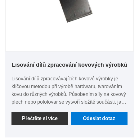
Lisování dílů zpracování kovových výrobků
Lisování dílů zpracovávajících kovové výrobky je
klíčovou metodou při výrobě hardwaru, tvarováním
kovu do různých výrobků. Působením síly na kovový
plech nebo polotovar se vytvoří složité součásti, jako
jsou držáky a kryty. Tento proces zajišťuje přesnost a
konzistenci, která je nezbytná v odvětvích
Přečtěte si více
Odeslat dotaz
vyžadujících odolný a přesně tvarovaný hardware.
Lisování kovů hraje klíčovou roli při výrobě