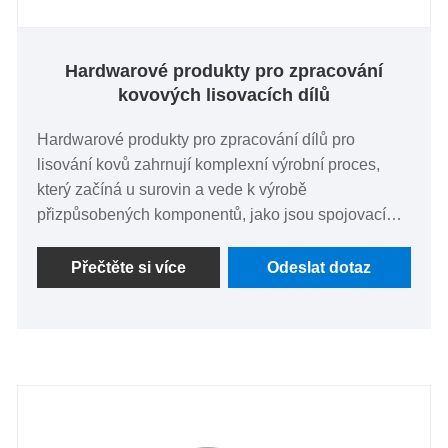
Hardwarové produkty pro zpracování
kovových lisovacích dílů
Hardwarové produkty pro zpracování dílů pro
lisování kovů zahrnují komplexní výrobní proces,
který začíná u surovin a vede k výrobě
přizpůsobených komponentů, jako jsou spojovací
prvky a plechové díly. Tato služba je vysoce
přizpůsobivá a vychází vstříc specifickým
Přečtěte si více
Odeslat dotaz
požadavkům na základě detailních návrhů nebo
vzorků poskytnutých klienty. Zajišťuje precizní
výrobu prostřednictvím pokročilého strojního zařízení
a kvalifikovaného řemesla, což zaručuje, že každý
kus splňuje náročné standardy kvality a funkčnosti.
Naše schopnost zvládat různé výrobní výzvy
podtrhuje náš závazek dodávat spolehlivá řešení,