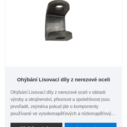
která jsou v souladu se špičkovými postupy a
očekáváními zákazníků.
Ohýbání Lisovací díly z nerezové oceli
Ohýbání Lisovací díly z nerezové oceli v oblasti
výroby a strojírenství, přesnost a spolehlivost jsou
prvořadé, zejména pokud jde o komponenty
používané ve vysokonapěťových a nízkonapěťových
elektrických spotřebičích. Zakázkové nerezové