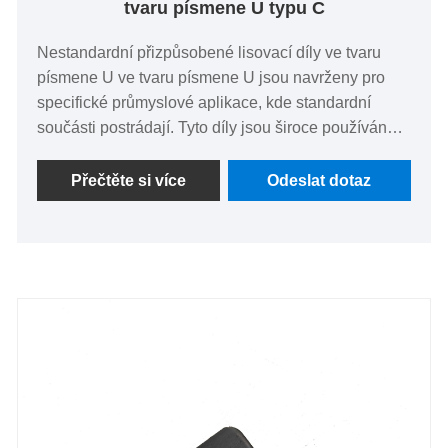
tvaru písmene U typu C
Nestandardní přizpůsobené lisovací díly ve tvaru
písmene U ve tvaru písmene U jsou navrženy pro
specifické průmyslové aplikace, kde standardní
součásti postrádají. Tyto díly jsou široce používány v
automobilovém průmyslu, stavebnictví a strojírenství
a poskytují nezbytnou podporu a konektivitu. Jsou
Přečtěte si více
Odeslat dotaz
vyrobeny z vysoce kvalitních materiálů, jako je
nerezová ocel a hliník, a nabízejí výjimečnou
pevnost a odolnost. S precizní konstrukcí a
možnostmi přizpůsobení naše lisovací díly zajišťují
dokonalé přizpůsobení a vynikající výkon v
jakémkoli náročném prostředí. Vyberte si naše
produkty pro řešení na míru, která splňují vaše
jedinečné požadavky.