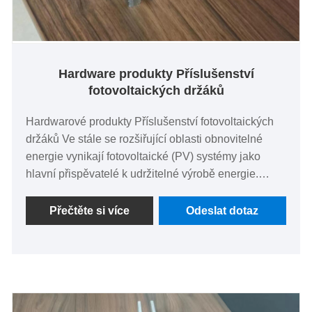
Hardware produkty Příslušenství
fotovoltaických držáků
Hardwarové produkty Příslušenství fotovoltaických
držáků Ve stále se rozšiřující oblasti obnovitelné
energie vynikají fotovoltaické (PV) systémy jako
hlavní přispěvatelé k udržitelné výrobě energie.
Rozhodující pro účinnost a životnost těchto systémů
jsou často přehlížené, ale přesto nepostradatelné
Přečtěte si více
Odeslat dotaz
komponenty: hardwarové produkty pro příslušenství
pro montáž FV systémů.