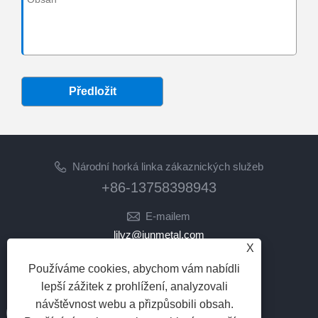
Předložit
Národní horká linka zákaznických služeb
+86-13758398943
E-mailem
lilyz@junmetal.com
X
junmetal.hardware.ltd@gmail.com
Používáme cookies, abychom vám nabídli
NÁSLEDUJ NÁS
lepší zážitek z prohlížení, analyzovali
návštěvnost webu a přizpůsobili obsah.