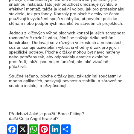
snadnou instalaci. Tato jednoduchost umožňuje rychlou a
efektivní montáž, takže je ideální volbou jak pro profesionální
stavitele, tak pro fandy. Konzoly pro ploché desky se často
používají k vyztužení spojů v nábytku, připevnění polic ke
stěnám nebo podpěrných nosníků ve stavebních projektech.
Jednou z klíčových výhod plochých konzol je jejich schopnost
rovnoměrně rozložit váhu, čímž se snižuje riziko selhání
konstrukce. Dodávají se v různých velikostech a nosnostech,
což umožňuje uživatelům vybrat si vhodný držák pro jejich
specifické potřeby. Ploché držáky mohou být navíc natřeny
nebo potaženy tak, aby odpovídaly estetice okolního
prostředí, takže jsou nejen funkční, ale také vizuálně
přitažlivé.
Stručně řečeno, ploché držáky jsou základními součástmi v
mnoha aplikacích, poskytují pevnost a stabilitu a zároveň se
snadno instalují a přizpůsobují.
Předchozí:
Jaké je použití Brace Fitting?
další:
Co je Angel Bracket?
Facebook
X
WhatsApp
Pinterest
LinkedIn
Share