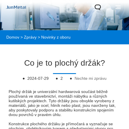
Domov
>
Zprávy
>
Novinky z oboru
Co je to plochý držák?
●
2024-07-29
●
2
●
Nechte mi zprávu
Plochý držák je univerzální hardwarová součást běžně
používaná ve stavebnictví, montáži nábytku a různých
kutilských projektech. Tyto držáky jsou obvykle vyrobeny z
materiálů, jako je ocel, hliník nebo plast, jsou navrženy tak,
aby poskytovaly podporu a stabilitu konstrukcím spojením
dvou povrchů v pravém úhlu.
Konstrukce plochého držáku je přímočará a vyznačuje se
plochým, obdélníkovým tvarem s předvrtanými otvory pro