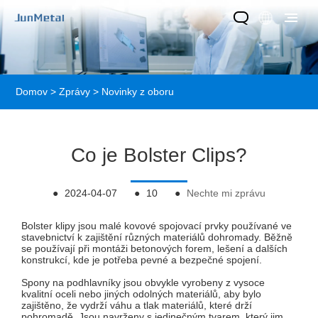
Domov
>
Zprávy
>
Novinky z oboru
Co je Bolster Clips?
●
2024-04-07
●
10
●
Nechte mi zprávu
Bolster klipy jsou malé kovové spojovací prvky používané ve
stavebnictví k zajištění různých materiálů dohromady. Běžně
se používají při montáži betonových forem, lešení a dalších
konstrukcí, kde je potřeba pevné a bezpečné spojení.
Spony na podhlavníky jsou obvykle vyrobeny z vysoce
kvalitní oceli nebo jiných odolných materiálů, aby bylo
zajištěno, že vydrží váhu a tlak materiálů, které drží
pohromadě. Jsou navrženy s jedinečným tvarem, který jim