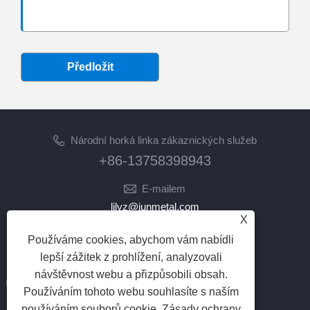
Předložit
Národní horká linka zákaznických služeb
+86-13758398943
E-mailem
lilyz@junmetal.com
X
junmetal.hardware.ltd@gmail.com
Používáme cookies, abychom vám nabídli
NÁSLEDUJ NÁS
lepší zážitek z prohlížení, analyzovali
návštěvnost webu a přizpůsobili obsah.
Používáním tohoto webu souhlasíte s naším
používáním souborů cookie.
Zásady ochrany