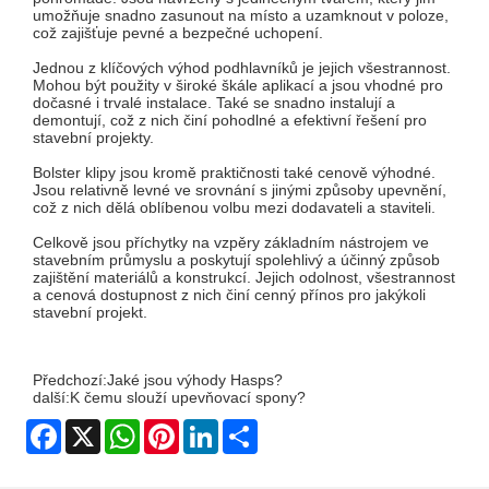
umožňuje snadno zasunout na místo a uzamknout v poloze,
což zajišťuje pevné a bezpečné uchopení.
Jednou z klíčových výhod podhlavníků je jejich všestrannost.
Mohou být použity v široké škále aplikací a jsou vhodné pro
dočasné i trvalé instalace. Také se snadno instalují a
demontují, což z nich činí pohodlné a efektivní řešení pro
stavební projekty.
Bolster klipy jsou kromě praktičnosti také cenově výhodné.
Jsou relativně levné ve srovnání s jinými způsoby upevnění,
což z nich dělá oblíbenou volbu mezi dodavateli a staviteli.
Celkově jsou příchytky na vzpěry základním nástrojem ve
stavebním průmyslu a poskytují spolehlivý a účinný způsob
zajištění materiálů a konstrukcí. Jejich odolnost, všestrannost
a cenová dostupnost z nich činí cenný přínos pro jakýkoli
stavební projekt.
Předchozí:
Jaké jsou výhody Hasps?
další:
K čemu slouží upevňovací spony?
Facebook
X
WhatsApp
Pinterest
LinkedIn
Share