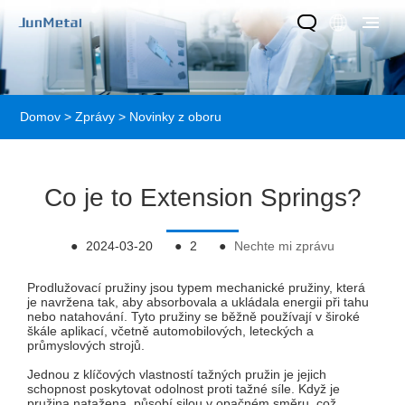
Domov
>
Zprávy
>
Novinky z oboru
Co je to Extension Springs?
●
2024-03-20
●
2
●
Nechte mi zprávu
Prodlužovací pružiny jsou typem mechanické pružiny, která
je navržena tak, aby absorbovala a ukládala energii při tahu
nebo natahování. Tyto pružiny se běžně používají v široké
škále aplikací, včetně automobilových, leteckých a
průmyslových strojů.
Jednou z klíčových vlastností tažných pružin je jejich
schopnost poskytovat odolnost proti tažné síle. Když je
pružina natažena, působí silou v opačném směru, což