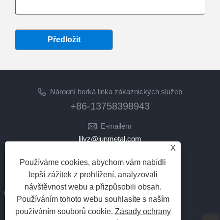
Předložit
Národní horká linka zákaznických služeb
+86-13758398943
E-mailem
lilyz@junmetal.com
X
junmetal.hardware.ltd@gmail.com
Používáme cookies, abychom vám nabídli
NÁSLEDUJ NÁS
lepší zážitek z prohlížení, analyzovali
návštěvnost webu a přizpůsobili obsah.
Používáním tohoto webu souhlasíte s naším
používáním souborů cookie.
Zásady ochrany