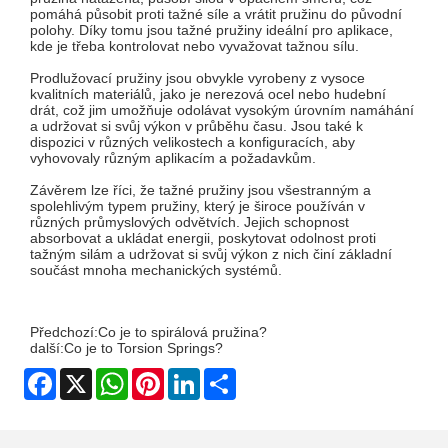
pomáhá působit proti tažné síle a vrátit pružinu do původní
polohy. Díky tomu jsou tažné pružiny ideální pro aplikace,
kde je třeba kontrolovat nebo vyvažovat tažnou sílu.
Prodlužovací pružiny jsou obvykle vyrobeny z vysoce
kvalitních materiálů, jako je nerezová ocel nebo hudební
drát, což jim umožňuje odolávat vysokým úrovním namáhání
a udržovat si svůj výkon v průběhu času. Jsou také k
dispozici v různých velikostech a konfiguracích, aby
vyhovovaly různým aplikacím a požadavkům.
Závěrem lze říci, že tažné pružiny jsou všestranným a
spolehlivým typem pružiny, který je široce používán v
různých průmyslových odvětvích. Jejich schopnost
absorbovat a ukládat energii, poskytovat odolnost proti
tažným silám a udržovat si svůj výkon z nich činí základní
součást mnoha mechanických systémů.
Předchozí:
Co je to spirálová pružina?
další:
Co je to Torsion Springs?
Facebook
X
WhatsApp
Pinterest
LinkedIn
Share