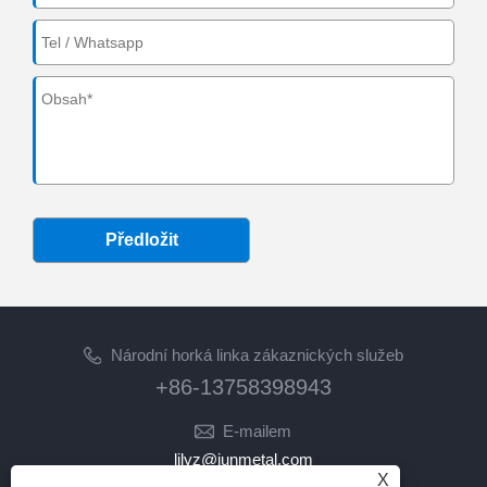
Předložit
Národní horká linka zákaznických služeb
+86-13758398943
E-mailem
lilyz@junmetal.com
X