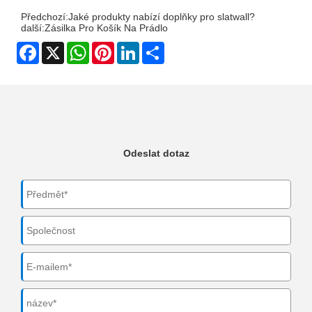
Předchozí:
Jaké produkty nabízí doplňky pro slatwall?
další:
Zásilka Pro Košík Na Prádlo
Facebook
X
WhatsApp
Pinterest
LinkedIn
Share
Odeslat dotaz