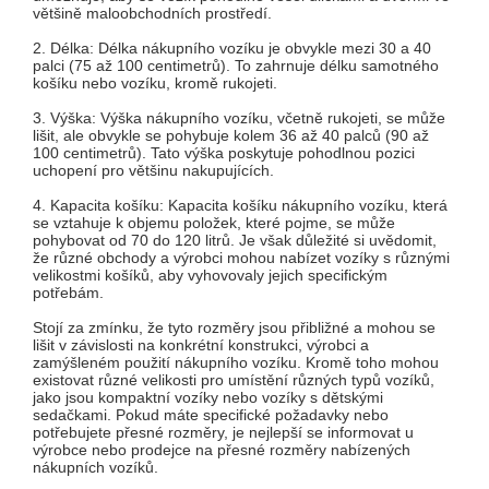
většině maloobchodních prostředí.
2. Délka: Délka nákupního vozíku je obvykle mezi 30 a 40
palci (75 až 100 centimetrů). To zahrnuje délku samotného
košíku nebo vozíku, kromě rukojeti.
3. Výška: Výška nákupního vozíku, včetně rukojeti, se může
lišit, ale obvykle se pohybuje kolem 36 až 40 palců (90 až
100 centimetrů). Tato výška poskytuje pohodlnou pozici
uchopení pro většinu nakupujících.
4. Kapacita košíku: Kapacita košíku nákupního vozíku, která
se vztahuje k objemu položek, které pojme, se může
pohybovat od 70 do 120 litrů. Je však důležité si uvědomit,
že různé obchody a výrobci mohou nabízet vozíky s různými
velikostmi košíků, aby vyhovovaly jejich specifickým
potřebám.
Stojí za zmínku, že tyto rozměry jsou přibližné a mohou se
lišit v závislosti na konkrétní konstrukci, výrobci a
zamýšleném použití nákupního vozíku. Kromě toho mohou
existovat různé velikosti pro umístění různých typů vozíků,
jako jsou kompaktní vozíky nebo vozíky s dětskými
sedačkami. Pokud máte specifické požadavky nebo
potřebujete přesné rozměry, je nejlepší se informovat u
výrobce nebo prodejce na přesné rozměry nabízených
nákupních vozíků.