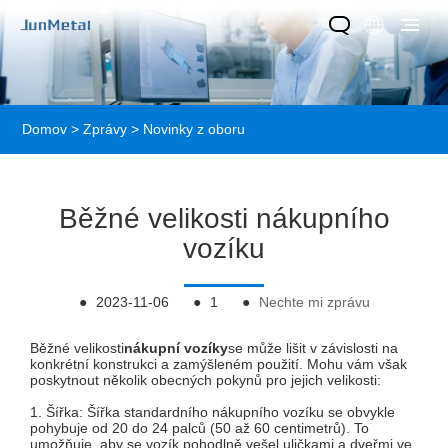
Domov
>
Zprávy
>
Novinky z oboru
Běžné velikosti nákupního
vozíku
●
2023-11-06
●
1
●
Nechte mi zprávu
Běžné velikosti
nákupní vozíky
se může lišit v závislosti na
konkrétní konstrukci a zamýšleném použití. Mohu vám však
poskytnout několik obecných pokynů pro jejich velikosti:
1. Šířka: Šířka standardního nákupního vozíku se obvykle
pohybuje od 20 do 24 palců (50 až 60 centimetrů). To
umožňuje, aby se vozík pohodlně vešel uličkami a dveřmi ve