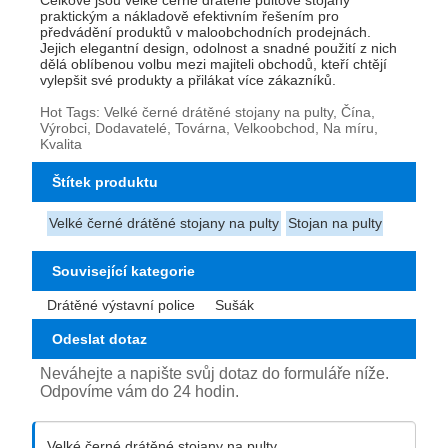
Celkově jsou velké černé drátěné pultové stojany
praktickým a nákladově efektivním řešením pro
předvádění produktů v maloobchodních prodejnách.
Jejich elegantní design, odolnost a snadné použití z nich
dělá oblíbenou volbu mezi majiteli obchodů, kteří chtějí
vylepšit své produkty a přilákat více zákazníků.
Hot Tags: Velké černé drátěné stojany na pulty, Čína,
Výrobci, Dodavatelé, Továrna, Velkoobchod, Na míru,
Kvalita
Štítek produktu
Velké černé drátěné stojany na pulty
Stojan na pulty
Související kategorie
Drátěné výstavní police
Sušák
Odeslat dotaz
Neváhejte a napište svůj dotaz do formuláře níže.
Odpovíme vám do 24 hodin.