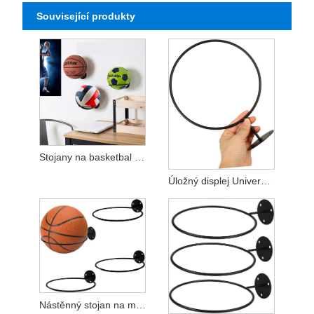
Související produkty
Stojany na basketbal a fotbal Kovové stojany na míče
Úložný displej Univerzální kovové kulové stojany
Nástěnný stojan na míče speciálně navržený pro míčové hry