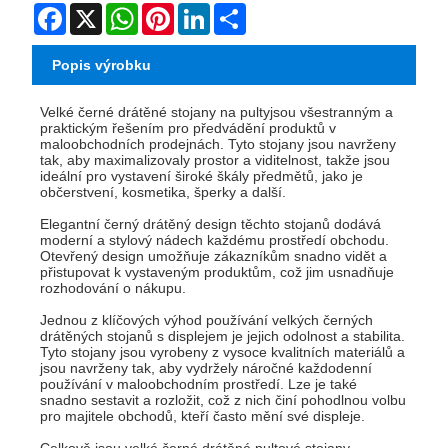
Facebook
X
WhatsApp
Pinterest
LinkedIn
Share
Popis výrobku
Velké černé drátěné stojany na pulty
jsou všestranným a
praktickým řešením pro předvádění produktů v
maloobchodních prodejnách. Tyto stojany jsou navrženy
tak, aby maximalizovaly prostor a viditelnost, takže jsou
ideální pro vystavení široké škály předmětů, jako je
občerstvení, kosmetika, šperky a další.
Elegantní černý drátěný design těchto stojanů dodává
moderní a stylový nádech každému prostředí obchodu.
Otevřený design umožňuje zákazníkům snadno vidět a
přistupovat k vystaveným produktům, což jim usnadňuje
rozhodování o nákupu.
Jednou z klíčových výhod používání velkých černých
drátěných stojanů s displejem je jejich odolnost a stabilita.
Tyto stojany jsou vyrobeny z vysoce kvalitních materiálů a
jsou navrženy tak, aby vydržely náročné každodenní
používání v maloobchodním prostředí. Lze je také
snadno sestavit a rozložit, což z nich činí pohodlnou volbu
pro majitele obchodů, kteří často mění své displeje.