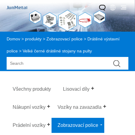
Domov
>
produkty
>
Zobrazovací police
>
Drátěné výstavní
police
> Velké černé drátěné stojany na pulty
Všechny produkty
Lisovací díly
Nákupní vozíky
Vozíky na zavazadla
Prádelní vozíky
Zobrazovací police