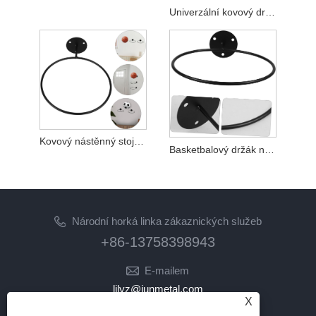
Univerzální kovový držák míčů pro basketbalový fotbal volejbalový fotbalový úložný displej
Kovový nástěnný stojan na míč v garáži na fotbal
Basketbalový držák na stěnu Držák na míč na stěnu
Národní horká linka zákaznických služeb
+86-13758398943
E-mailem
lilyz@junmetal.com
X
junmetal.hardware.ltd@gmail.com