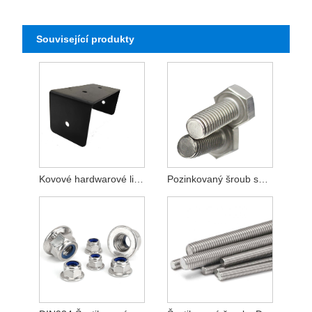
Související produkty
Kovové hardwarové lisovací díly Příslušenství z nerezové oceli 304
Pozinkovaný šroub se šestihrannou hlavou DIN931