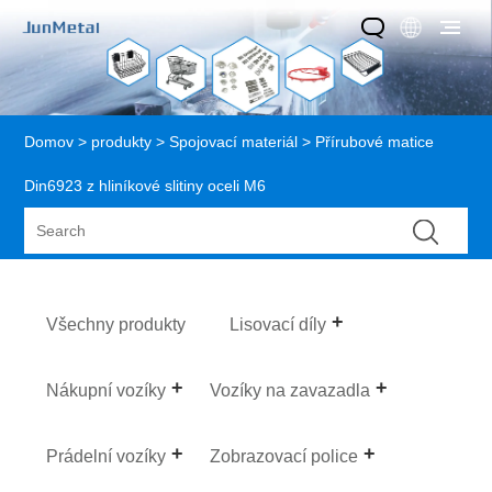
Domov
>
produkty
>
Spojovací materiál
> Přírubové matice
Din6923 z hliníkové slitiny oceli M6
Všechny produkty
Lisovací díly
Nákupní vozíky
Vozíky na zavazadla
Prádelní vozíky
Zobrazovací police