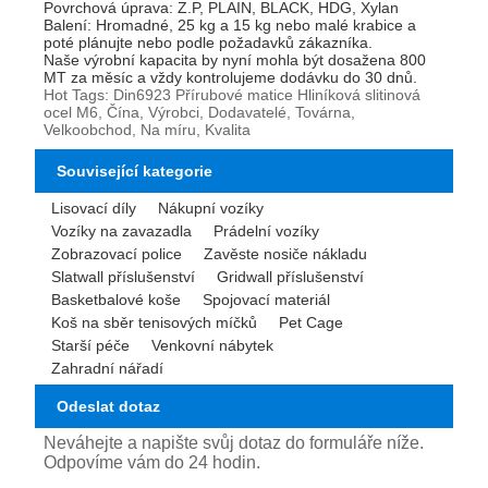
Povrchová úprava: Z.P, PLAIN, BLACK, HDG, Xylan
Balení: Hromadné, 25 kg a 15 kg nebo malé krabice a
poté plánujte nebo podle požadavků zákazníka.
Naše výrobní kapacita by nyní mohla být dosažena 800
MT za měsíc a vždy kontrolujeme dodávku do 30 dnů.
Hot Tags: Din6923 Přírubové matice Hliníková slitinová
ocel M6, Čína, Výrobci, Dodavatelé, Továrna,
Velkoobchod, Na míru, Kvalita
Související kategorie
Lisovací díly
Nákupní vozíky
Vozíky na zavazadla
Prádelní vozíky
Zobrazovací police
Zavěste nosiče nákladu
Slatwall příslušenství
Gridwall příslušenství
Basketbalové koše
Spojovací materiál
Koš na sběr tenisových míčků
Pet Cage
Starší péče
Venkovní nábytek
Zahradní nářadí
Odeslat dotaz
Neváhejte a napište svůj dotaz do formuláře níže.
Odpovíme vám do 24 hodin.