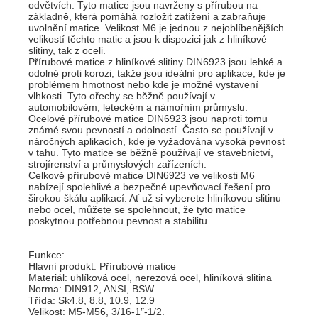
odvětvích. Tyto matice jsou navrženy s přírubou na
základně, která pomáhá rozložit zatížení a zabraňuje
uvolnění matice. Velikost M6 je jednou z nejoblíbenějších
velikostí těchto matic a jsou k dispozici jak z hliníkové
slitiny, tak z oceli.
Přírubové matice z hliníkové slitiny DIN6923 jsou lehké a
odolné proti korozi, takže jsou ideální pro aplikace, kde je
problémem hmotnost nebo kde je možné vystavení
vlhkosti. Tyto ořechy se běžně používají v
automobilovém, leteckém a námořním průmyslu.
Ocelové přírubové matice DIN6923 jsou naproti tomu
známé svou pevností a odolností. Často se používají v
náročných aplikacích, kde je vyžadována vysoká pevnost
v tahu. Tyto matice se běžně používají ve stavebnictví,
strojírenství a průmyslových zařízeních.
Celkově přírubové matice DIN6923 ve velikosti M6
nabízejí spolehlivé a bezpečné upevňovací řešení pro
širokou škálu aplikací. Ať už si vyberete hliníkovou slitinu
nebo ocel, můžete se spolehnout, že tyto matice
poskytnou potřebnou pevnost a stabilitu.
Funkce:
Hlavní produkt: Přírubové matice
Materiál: uhlíková ocel, nerezová ocel, hliníková slitina
Norma: DIN912, ANSI, BSW
Třída: Sk4.8, 8.8, 10.9, 12.9
Velikost: M5-M56, 3/16-1″-1/2.