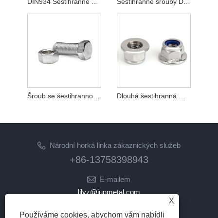
DIN934 Šestihranné matice z uhlíkové oceli Pozinkované třídy 8.8
Šestihranné šrouby DIN931 Nerezová ocel
Šroub se šestihrannou hlavou z černé uhlíkové oceli s vysokou pevností v tahu 12,9
Dlouhá šestihranná matice spojovací matice DIN 6334 Standard M6
Národní horká linka zákaznických služeb
+86-13758398943
E-mailem
lilyz@junmetal.com
X
junmetal.hardware.ltd@gmail.com
Používáme cookies, abychom vám nabídli