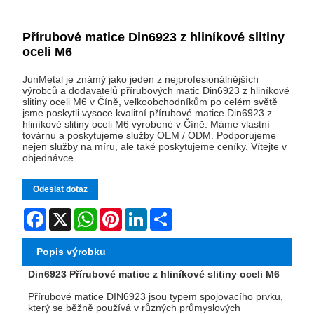
Přírubové matice Din6923 z hliníkové slitiny
oceli M6
JunMetal je známý jako jeden z nejprofesionálnějších
výrobců a dodavatelů přírubových matic Din6923 z hliníkové
slitiny oceli M6 v Číně, velkoobchodníkům po celém světě
jsme poskytli vysoce kvalitní přírubové matice Din6923 z
hliníkové slitiny oceli M6 vyrobené v Číně. Máme vlastní
továrnu a poskytujeme služby OEM / ODM. Podporujeme
nejen služby na míru, ale také poskytujeme ceníky. Vítejte v
objednávce.
Odeslat dotaz
Facebook
X
WhatsApp
Pinterest
LinkedIn
Share
Popis výrobku
Din6923 Přírubové matice z hliníkové slitiny oceli M6
Přírubové matice DIN6923 jsou typem spojovacího prvku,
který se běžně používá v různých průmyslových