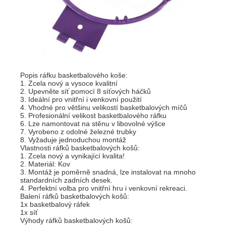
Popis ráfku basketbalového koše:
1. Zcela nový a vysoce kvalitní
2. Upevněte síť pomocí 8 síťových háčků
3. Ideální pro vnitřní i venkovní použití
4. Vhodné pro většinu velikostí basketbalových míčů
5. Profesionální velikost basketbalového ráfku
6. Lze namontovat na stěnu v libovolné výšce
7. Vyrobeno z odolné železné trubky
8. Vyžaduje jednoduchou montáž
Vlastnosti ráfků basketbalových košů:
1. Zcela nový a vynikající kvalita!
2. Materiál: Kov
3. Montáž je poměrně snadná, lze instalovat na mnoho
standardních zadních desek.
4. Perfektní volba pro vnitřní hru i venkovní rekreaci.
Balení ráfků basketbalových košů:
1x basketbalový ráfek
1x síť
Výhody ráfků basketbalových košů: