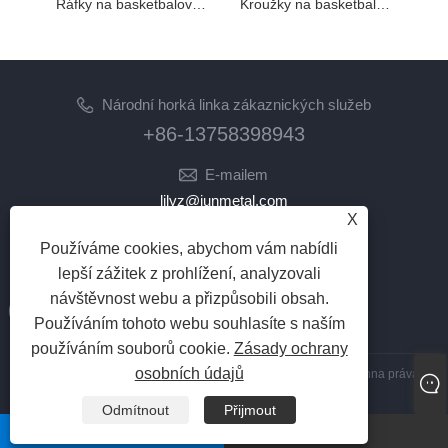
Ráfky na basketbalové koše
Kroužky na basketbalové koše
Národní horká linka zákaznických služeb
+86-13758398943
E-mailem
lilyz@junmetal.com
X
junmetal.hardware.ltd@gmail.com
Používáme cookies, abychom vám nabídli
NÁSLEDUJ NÁS
lepší zážitek z prohlížení, analyzovali
návštěvnost webu a přizpůsobili obsah.
Používáním tohoto webu souhlasíte s naším
používáním souborů cookie.
Zásady ochrany
osobních údajů
Copyright © 2023 Jiaxing Junmetal Technology Co., Ltd. Všechna práva
vyhrazena
Odmítnout
Přijmout
Links
|
Sitemap
|
RSS
|
XML
|
whatsapp
E-mailem
Zásady ochrany osobních údajů
|