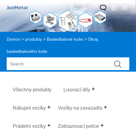
Domov
>
produkty
>
Basketbalové koše
> Okraj
basketbalového koše
Všechny produkty
Lisovací díly
Nákupní vozíky
Vozíky na zavazadla
Prádelní vozíky
Zobrazovací police