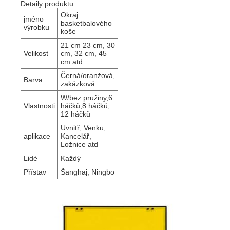
Detaily produktu:
Okraj
jméno
basketbalového
výrobku
koše
21 cm 23 cm, 30
Velikost
cm, 32 cm, 45
cm atd
Černá/oranžová,
Barva
zakázková
W/bez pružiny,6
Vlastnosti
háčků,8 háčků,
12 háčků
Uvnitř, Venku,
aplikace
Kancelář,
Ložnice atd
Lidé
Každý
Přístav
Šanghaj, Ningbo