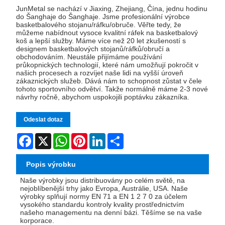
JunMetal se nachází v Jiaxing, Zhejiang, Čína, jednu hodinu
do Šanghaje do Šanghaje. Jsme profesionální výrobce
basketbalového stojanu/ráfku/obruče. Věřte tedy, že
můžeme nabídnout vysoce kvalitní ráfek na basketbalový
koš a lepší služby. Máme více než 20 let zkušeností s
designem basketbalových stojanů/ráfků/obručí a
obchodováním. Neustále přijímáme používání
průkopnických technologií, které nám umožňují pokročit v
našich procesech a rozvíjet naše lidi na vyšší úroveň
zákaznických služeb. Dává nám to schopnost zůstat v čele
tohoto sportovního odvětví. Takže normálně máme 2-3 nové
návrhy ročně, abychom uspokojili poptávku zákazníka.
Odeslat dotaz
Facebook
X
WhatsApp
Pinterest
LinkedIn
Share
Popis výrobku
Naše výrobky jsou distribuovány po celém světě, na
nejoblíbenější trhy jako Evropa, Austrálie, USA. Naše
výrobky splňují normy EN 71 a EN 1 2 7 0 za účelem
vysokého standardu kontroly kvality prostřednictvím
našeho managementu na denní bázi. Těšíme se na vaše
korporace.