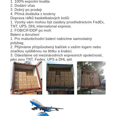
1. 100% exportní kvalita
2. Dodání včas
3. Dobrý po prodeji
4. Přímá dodávka z továrny
Doprava ráfků basketbalových košů:
1. Vzorky vám mohou být zaslány prostřednictvím FedEx,
TNT, UPS, DHL international express.
2. FOB/CIF/DDP po moři.
Balení a doručení
1. Pro maloobchodní balení nabízíme samostatný
polybag.
2. Přijímáme přizpůsobený balíček s vaším logem nebo
značkou vytištěnou na štítku a krabici.
3. Odesíláme od mezinárodních expresních společností,
jako jsou TNT, Fedex, UPS a DHL atd.